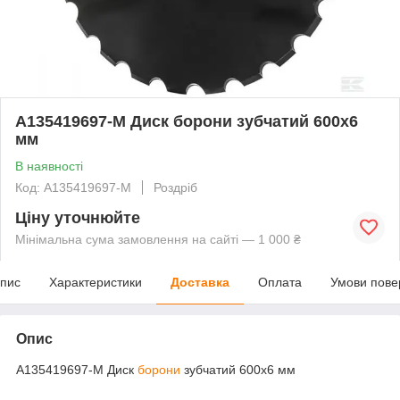
A135419697-M Диск борони зубчатий 600x6
мм
В наявності
Код: A135419697-M
Роздріб
Ціну уточнюйте
Мінімальна сума замовлення на сайті — 1 000 ₴
пис
Характеристики
Доставка
Оплата
Умови пове
Опис
A135419697-M Диск
борони
зубчатий 600x6 мм