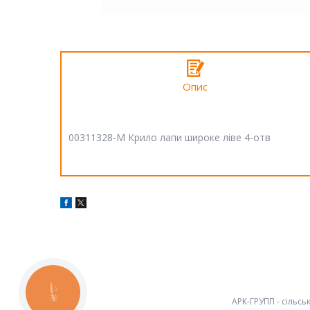
Опис
00311328-M Крило лапи широке ліве 4-отв
КНОПКА
ЗВ'ЯЗКУ