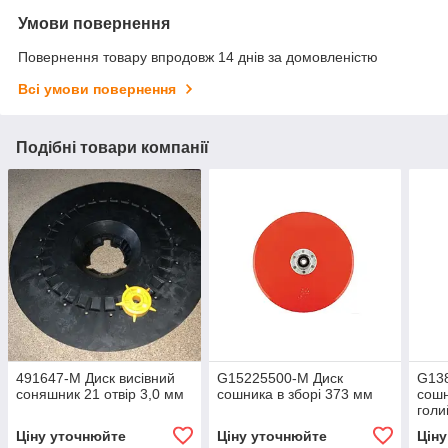
Умови повернення
Повернення товару впродовж 14 днів за домовленістю
Всі умови повернення
Подібні товари компанії
491647-M Диск висівний
G15225500-M Диск
G13
соняшник 21 отвір 3,0 мм
сошника в зборі 373 мм
сошн
голи
Ціну уточнюйте
Ціну уточнюйте
Цін