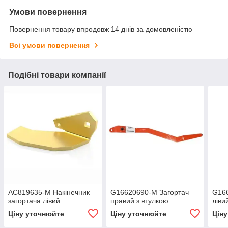
Умови повернення
Повернення товару впродовж 14 днів за домовленістю
Всі умови повернення
Подібні товари компанії
AC819635-M Накінечник
G16620690-M Загортач
G16
загортача лівий
правий з втулкою
ліви
Ціну уточнюйте
Ціну уточнюйте
Цін