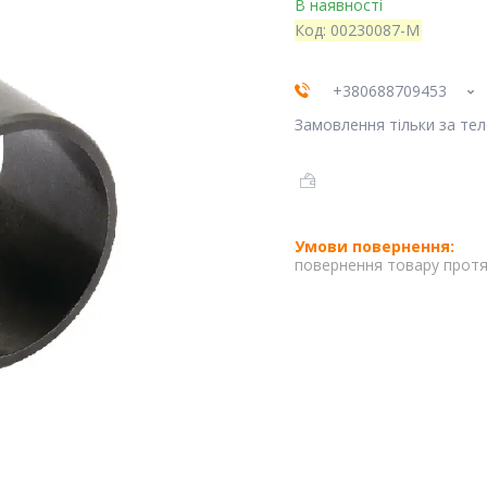
В наявності
Код:
00230087-M
+380688709453
Замовлення тільки за те
повернення товару протя