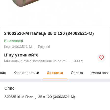
34063516-M Палець 35 x 120 (34063521-M)
В наявності
Код: 34063516-M
Роздріб
Ціну уточнюйте
Мінімальна сума замовлення на сайті — 1 000 ₴
пис
Характеристики
Доставка
Оплата
Умови пове
Опис
34063516-M Палець 35 x 120 (34063521-M)