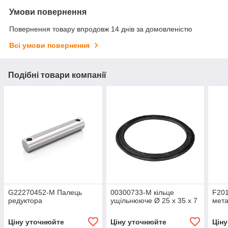
Умови повернення
Повернення товару впродовж 14 днів за домовленістю
Всі умови повернення
Подібні товари компанії
G22270452-M Палець
00300733-M кільце
F20
редуктора
ущільнююче Ø 25 x 35 x 7
мета
Ціну уточнюйте
Ціну уточнюйте
Цін