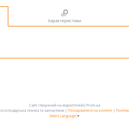
Характеристики
Сайт створений на маркетплейсі
Prom.ua
АРК-ГРУПП - сільськогосподарська техніка та запчастини |
Поскаржитися на контент
|
Політик
Select Language
▼