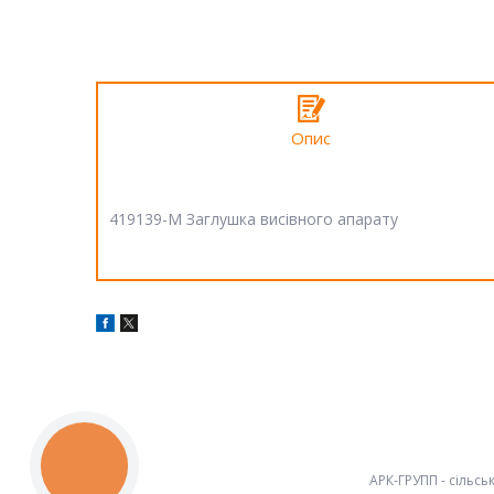
Опис
419139-M Заглушка висівного апарату
КНОПКА
ЗВ'ЯЗКУ