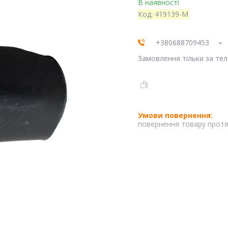
В наявності
Код:
419139-M
+380688709453
Замовлення тільки за те
повернення товару протя