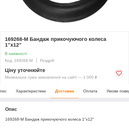
169268-M Бандаж прикочуючого колеса
1"х12"
В наявності
Код: 169268-M
Роздріб
Ціну уточнюйте
Мінімальна сума замовлення на сайті — 1 000 ₴
пис
Характеристики
Доставка
Оплата
Умови пове
Опис
169268-M Бандаж прикочуючого колеса 1"х12"