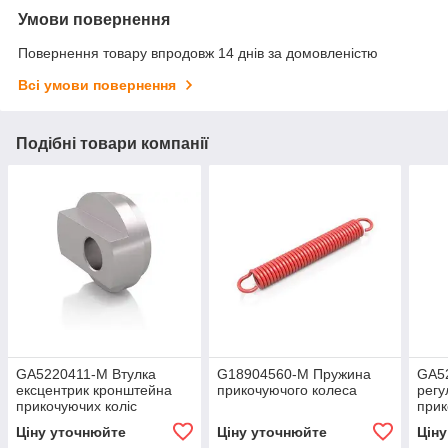
Умови повернення
Повернення товару впродовж 14 днів за домовленістю
Всі умови повернення
Подібні товари компанії
GA5220411-M Втулка
G18904560-M Пружина
GA5
ексцентрик кронштейна
прикочуючого колеса
рег
прикочуючих коліс
прик
Ціну уточнюйте
Ціну уточнюйте
Цін