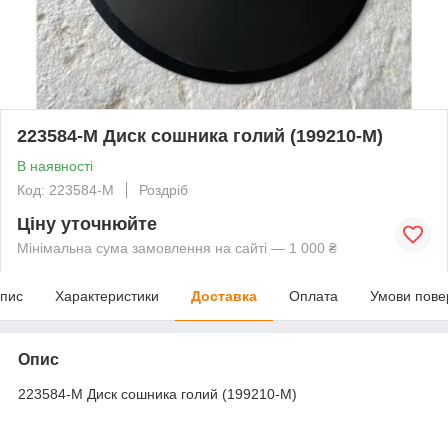
223584-M Диск сошника голий (199210-M)
В наявності
Код: 223584-M
Роздріб
Ціну уточнюйте
Мінімальна сума замовлення на сайті — 1 000 ₴
пис
Характеристики
Доставка
Оплата
Умови пове
Опис
223584-M Диск сошника голий (199210-M)