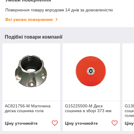
Повернення товару впродовж 14 днів за домовленістю
Всі умови повернення
Подібні товари компанії
AC821756-M Маточина
G15225500-M Диск
G13
диска сошника гола
сошника в зборі 373 мм
сошн
голи
Ціну уточнюйте
Ціну уточнюйте
Цін