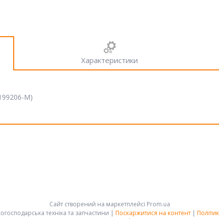
Характеристики
 199206-M)
Сайт створений на маркетплейсі
Prom.ua
АРК-ГРУПП - сільськогосподарська техніка та запчастини |
Поскаржитися на контент
|
Політик