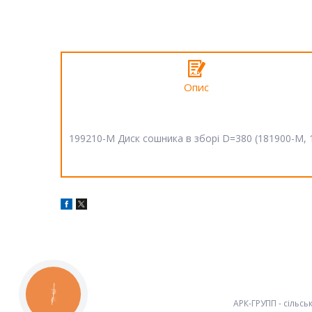
Опис
199210-M Диск сошника в зборі D=380 (181900-M,
КНОПКА
ЗВ'ЯЗКУ