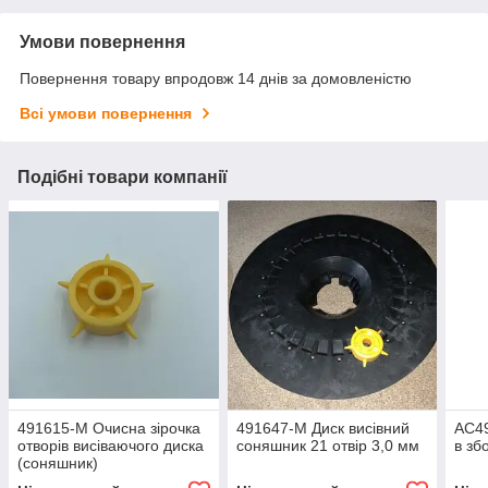
Умови повернення
Повернення товару впродовж 14 днів за домовленістю
Всі умови повернення
Подібні товари компанії
491615-M Очисна зірочка
491647-M Диск висівний
AC49
отворів висіваючого диска
соняшник 21 отвір 3,0 мм
в зб
(соняшник)