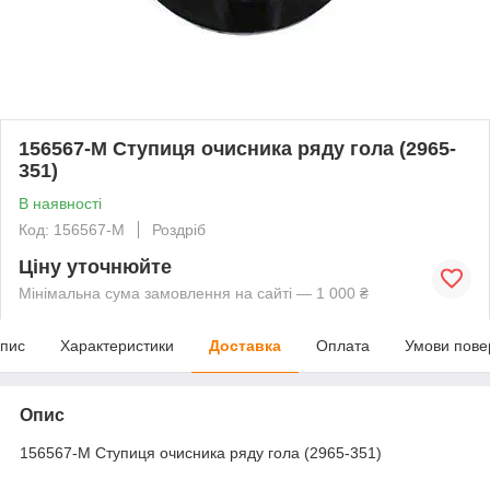
156567-M Ступиця очисника ряду гола (2965-
351)
В наявності
Код: 156567-M
Роздріб
Ціну уточнюйте
Мінімальна сума замовлення на сайті — 1 000 ₴
пис
Характеристики
Доставка
Оплата
Умови пове
Опис
156567-M Ступиця очисника ряду гола (2965-351)