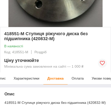
418551-М Ступиця ріжучого диска без
підшипника (420832-M)
В наявності
Код: 418551-M
Роздріб
Ціну уточнюйте
Мінімальна сума замовлення на сайті — 1 000 ₴
пис
Характеристики
Доставка
Оплата
Умови пове
Опис
418551-М Ступиця ріжучого диска без підшипника (420832-M)