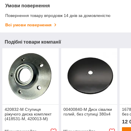
Умови повернення
Повернення товару впродовж 14 днів за домовленістю
Всі умови повернення
Подібні товари компанії
420832-M Ступиця
00400840-M Диск сівалки
1678
ріжучого диска комплект
голий, без ступиці 380х4
без 
(418531-M, 420013-M)
12 