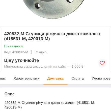
420832-M Ступиця ріжучого диска комплект
(418531-M, 420013-M)
В наявності
Код: 420832-M
Роздріб
Ціну уточнюйте
Мінімальна сума замовлення на сайті — 1 000 ₴
пис
Характеристики
Доставка
Оплата
Умови пове
Опис
420832-M Ступиця ріжучого диска комплект (418531-M,
420013-M)