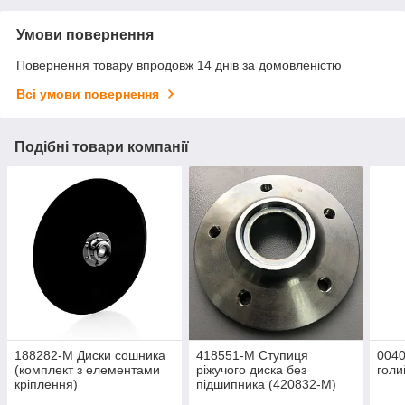
Умови повернення
Повернення товару впродовж 14 днів за домовленістю
Всі умови повернення
Подібні товари компанії
188282-M Диски сошника
418551-М Ступиця
0040
(комплект з елементами
ріжучого диска без
голи
кріплення)
підшипника (420832-M)