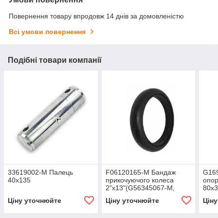
Повернення товару впродовж 14 днів за домовленістю
Всі умови повернення
Подібні товари компанії
33619002-M Палець
F06120165-M Бандаж
G16
40х135
прикочуючого колеса
опор
2"х13"(G56345067-M,
80х3
F06120261-M,
Ціну уточнюйте
Ціну уточнюйте
Цін
G19006280-M)