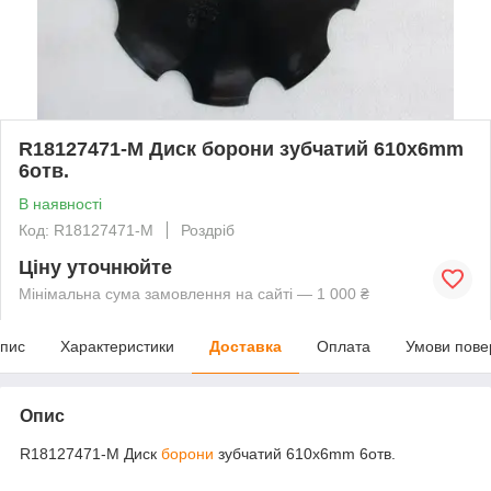
R18127471-M Диск борони зубчатий 610х6mm
6отв.
В наявності
Код: R18127471-M
Роздріб
Ціну уточнюйте
Мінімальна сума замовлення на сайті — 1 000 ₴
пис
Характеристики
Доставка
Оплата
Умови пове
Опис
R18127471-M Диск
борони
зубчатий 610х6mm 6отв.