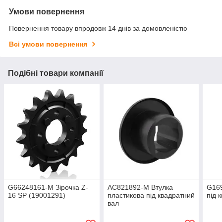
Умови повернення
Повернення товару впродовж 14 днів за домовленістю
Всі умови повернення
Подібні товари компанії
G66248161-M Зірочка Z-
AC821892-M Втулка
G169
16 SP (19001291)
пластикова під квадратний
під 
вал