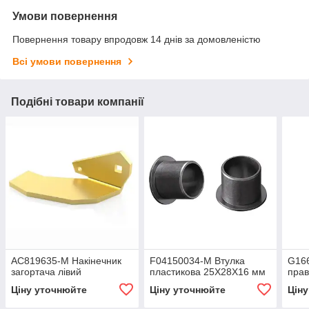
Умови повернення
Повернення товару впродовж 14 днів за домовленістю
Всі умови повернення
Подібні товари компанії
AC819635-M Накінечник
F04150034-M Втулка
G16
загортача лівий
пластикова 25X28X16 мм
прав
Ціну уточнюйте
Ціну уточнюйте
Цін