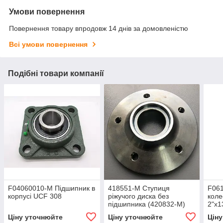
Умови повернення
Повернення товару впродовж 14 днів за домовленістю
Всі умови повернення
Подібні товари компанії
F04060010-M Підшипник в
418551-М Ступиця
F06
корпусі UCF 308
ріжучого диска без
коле
підшипника (420832-M)
2"х1
Ціну уточнюйте
Ціну уточнюйте
Цін