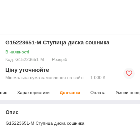
G15223651-M Cтупица диска сошника
В наявності
Код: G15223651-M
Роздріб
Ціну уточнюйте
Мінімальна сума замовлення на сайті — 1 000 ₴
пис
Характеристики
Доставка
Оплата
Умови пове
Опис
G15223651-M Cтупица диска сошника