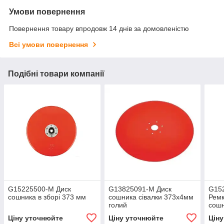
Умови повернення
Повернення товару впродовж 14 днів за домовленістю
Всі умови повернення
Подібні товари компанії
G15225500-M Диск
G13825091-M Диск
G15
сошника в зборі 373 мм
сошника сівалки 373х4мм
Ремк
голий
сош
Ціну уточнюйте
Ціну уточнюйте
Цін