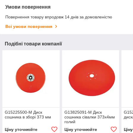
Умови повернення
Повернення товару впродовж 14 днів за домовленістю
Всі умови повернення
Подібні товари компанії
G15225500-M Диск
G13825091-M Диск
G15
сошника в зборі 373 мм
сошника сівалки 373х4мм
диск
голий
Ціну уточнюйте
Ціну уточнюйте
Цін