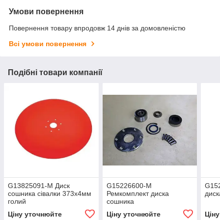
Умови повернення
Повернення товару впродовж 14 днів за домовленістю
Всі умови повернення
Подібні товари компанії
G13825091-M Диск
G15226600-M
G15
сошника сівалки 373х4мм
Ремкомплект диска
диск
голий
сошника
Ціну уточнюйте
Ціну уточнюйте
Цін