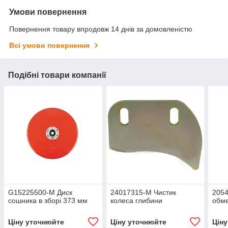
Умови повернення
Повернення товару впродовж 14 днів за домовленістю
Всі умови повернення
Подібні товари компанії
G15225500-M Диск
24017315-M Чистик
205
сошника в зборі 373 мм
колеса глибини
обм
Ціну уточнюйте
Ціну уточнюйте
Цін