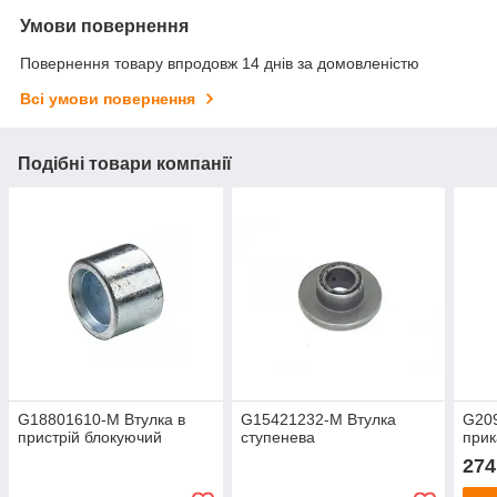
Умови повернення
Повернення товару впродовж 14 днів за домовленістю
Всі умови повернення
Подібні товари компанії
G18801610-M Втулка в
G15421232-M Втулка
G20
пристрій блокуючий
ступенева
прик
274