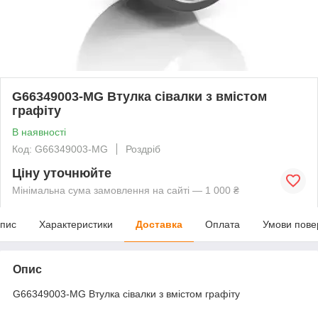
G66349003-MG Втулка сівалки з вмістом
графіту
В наявності
Код: G66349003-MG
Роздріб
Ціну уточнюйте
Мінімальна сума замовлення на сайті — 1 000 ₴
пис
Характеристики
Доставка
Оплата
Умови пове
Опис
G66349003-MG Втулка сівалки з вмістом графіту