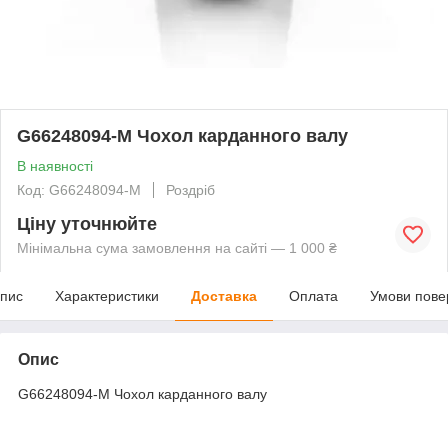
G66248094-M Чохол карданного валу
В наявності
Код: G66248094-M
Роздріб
Ціну уточнюйте
Мінімальна сума замовлення на сайті — 1 000 ₴
пис
Характеристики
Доставка
Оплата
Умови пове
Опис
G66248094-M Чохол карданного валу