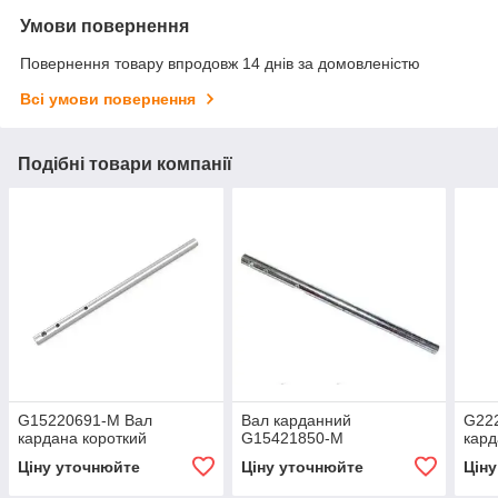
Умови повернення
Повернення товару впродовж 14 днів за домовленістю
Всі умови повернення
Подібні товари компанії
G15220691-M Вал
Вал карданний
G22
кардана короткий
G15421850-M
кар
Ціну уточнюйте
Ціну уточнюйте
Цін