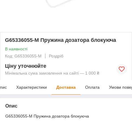
G65336055-M Пружина дозатора блокуюча
В наявності
Код: G65336055-M
Роздріб
Ціну уточнюйте
Мінімальна сума замовлення на сайті — 1 000 ₴
пис
Характеристики
Доставка
Оплата
Умови пове
Опис
G65336055-M Пружина дозатора блокуюча