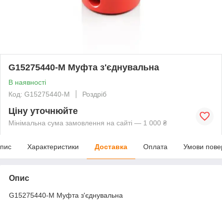
G15275440-M Муфта з'єднувальна
В наявності
Код: G15275440-M
Роздріб
Ціну уточнюйте
Мінімальна сума замовлення на сайті — 1 000 ₴
пис
Характеристики
Доставка
Оплата
Умови пове
Опис
G15275440-M Муфта з'єднувальна