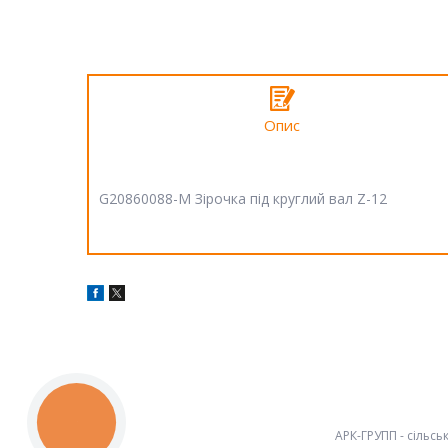
Опис
G20860088-M Зірочка під круглий вал Z-12
КНОПКА
ЗВ'ЯЗКУ