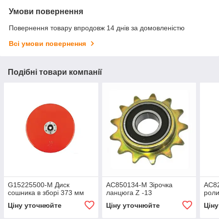
Умови повернення
Повернення товару впродовж 14 днів за домовленістю
Всі умови повернення
Подібні товари компанії
G15225500-M Диск
AC850134-M Зірочка
AC8
сошника в зборі 373 мм
ланцюга Z -13
роли
Ціну уточнюйте
Ціну уточнюйте
Цін