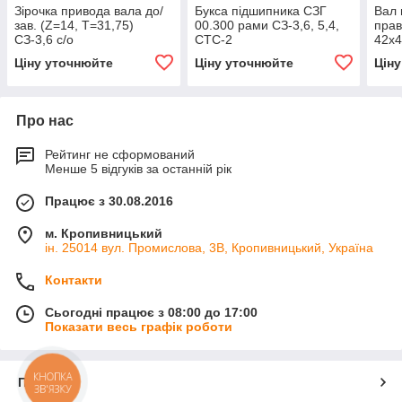
Зірочка привода вала до/
Букса підшипника СЗГ
Вал 
зав. (Z=14, Т=31,75)
00.300 рами СЗ-3,6, 5,4,
прав
СЗ-3,6 с/о
СТС-2
42х4
00.2
Ціну уточнюйте
Ціну уточнюйте
Цін
Про нас
Рейтинг не сформований
Менше 5 відгуків за останній рік
Працює з 30.08.2016
м. Кропивницький
ін. 25014 вул. Промислова, 3В, Кропивницький, Україна
Контакти
Сьогодні працює з 08:00 до 17:00
Показати весь графік роботи
КНОПКА
Про нас
ЗВ'ЯЗКУ