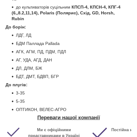
до культиваторів суцільним
КПСП-4, КПСН-4, КПГ-4
(6,,8.2,11,14), Polaris (Полярис), Схід, GD, Horsh,
Rubin
До борін:
ЛДГ, ЛД
БДМ Паллада Pallada
АГК, АГМ, ПД, ПДМ, ПДЛ
АГ, УДА, АГД, ДАН
ДЛ, ДЛМ, БЖ
БДТ, ДМТ, БДВП, БГР
До плугів:
3-35
5-35
ОПТИКОН, ВЕЛЕС-АГРО
Переваги нашої компанії
Ми є офіційними
Постійна ная
представниками в Україні