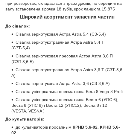
при розворотах, складається з трьох дисків, по середині на
валу встановлена зірочка 18 зубів, крок ланцюга 15,875
Широкий асортимент запасних частин
До сівалок:
Сівалка зернотуковая Астра Astra 5,4 (СЗ-5,4)
Сівалка зернотукотравяная Астра Astra 5,4 Т
(СЗТ-5,4)
Сівалка зернотуковая пресовая Астра Astra 3,6 П
(СЗП 3,6 Б)
Сівалка зернотукотравяная Астра Astra 3,6 Т (СЗТ-3,6
А)
Сівалка зернотуковая Астра Astra 3,6 (СЗ-3,6 А)
Сівалка універсальна пневматична Вега 8 Vega 8 Profi
Сівалка універсальна пневматична Веста 6 (УПС 6),
Веста 8 (УПС 8) і Веста 12 (УПС12), Весна 8 і 12
(VESTA, VESNA )
До культиваторів:
до культиваторів просапным
КРНВ 5,6-02, КРНВ 5,6-
02