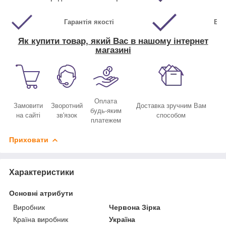
Гарантія якості
Виг
Як купити товар, який Вас в нашому інтернет
магазині
Оплата
Замовити
Зворотний
Доставка зручним Вам
будь-яким
на сайті
зв'язок
способом
платежем
Приховати
Характеристики
Основні атрибути
Виробник
Червона Зірка
Країна виробник
Україна