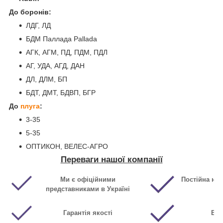
До боронів:
ЛДГ, ЛД
БДМ Паллада Pallada
АГК, АГМ, ПД, ПДМ, ПДЛ
АГ, УДА, АГД, ДАН
ДЛ, ДЛМ, БП
БДТ, ДМТ, БДВП, БГР
До
плуга
:
3-35
5-35
ОПТИКОН, ВЕЛЕС-АГРО
Переваги нашої компанії
Ми є офіційними
Постійна ная
представниками в Україні
Гарантія якості
Виг