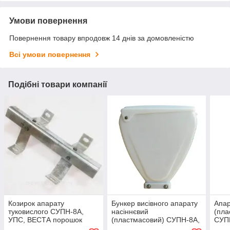
Умови повернення
Повернення товару впродовж 14 днів за домовленістю
Всі умови повернення
Подібні товари компанії
Козирок апарату
Бункер висівного апарату
Апар
туковислого СУПН-8А,
насіннєвий
(пла
УПС, ВЕСТА порошок
(пластмасовий) СУПН-8А,
СУП
УПС, ВЕСТА