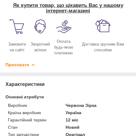
Як купити товар, що цікавить Вас у нашому
інтернет-магазині
Оплата
Замовити
Зворотний
Доставка зручним Вам
будь-якою
на сайті
зв'язок
способом
платежею
Приховати
Характеристики
Основні атрибути
Виробник
Червона Зірка
Країна виробник
Україна
Гарантійний термін
12 міс
Стан
Новий
Тип запчастини
Оригінал