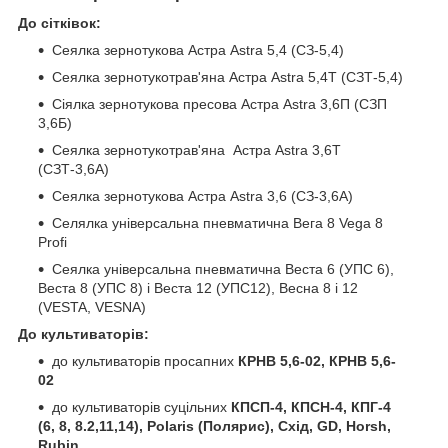
До сітківок:
Сеялка зернотукова Астра Astra 5,4 (СЗ-5,4)
Сеялка зернотукотрав'яна Астра Astra 5,4Т (СЗТ-5,4)
Сіялка зернотукова пресова Астра Astra 3,6П (СЗП
3,6Б)
Сеялка зернотукотрав'яна Астра Astra 3,6Т
(СЗТ-3,6А)
Сеялка зернотукова Астра Astra 3,6 (СЗ-3,6А)
Селялка універсальна пневматична Вега 8 Vega 8
Profi
Сеялка універсальна пневматична Веста 6 (УПС 6),
Веста 8 (УПС 8) і Веста 12 (УПС12), Весна 8 і 12
(VESTA, VESNA)
До культиваторів:
до культиваторів просапних
КРНВ 5,6-02, КРНВ 5,6-
02
до культиваторів суцільних
КПСП-4, КПСН-4, КПГ-4
(6, 8, 8.2,11,14), Polaris (Полярис), Схід, GD, Horsh,
Rubin