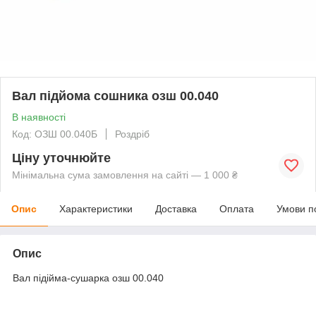
Вал підйома сошника озш 00.040
В наявності
Код: ОЗШ 00.040Б
Роздріб
Ціну уточнюйте
Мінімальна сума замовлення на сайті — 1 000 ₴
Опис
Характеристики
Доставка
Оплата
Умови п
Опис
Вал підійма-сушарка озш 00.040