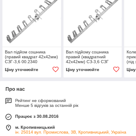
Вал підйом сошника
Вал підйому сошника
Кол
(правий квадрат 42х42мм)
правий (квадратний
прик
СЗГ-3,6 00.2340
42х42мм) СЗ-3,6 СЗГ
(під
00.2350
СЗ-5
Ціну уточнюйте
Ціну уточнюйте
Цін
Про нас
Рейтинг не сформований
Менше 5 відгуків за останній рік
Працює з 30.08.2016
м. Кропивницький
ін. 25014 вул. Промислова, 3В, Кропивницький, Україна