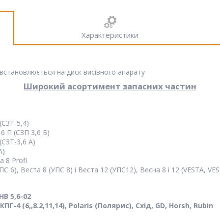
Характеристики
 встановлюється на диск висівного апарату
Широкий асортимент запасних частин
(СЗТ-5,4)
6 П (СЗП 3,6 Б)
(СЗТ-3,6 А)
А)
 8 Profi
 6), Веста 8 (УПС 8) і Веста 12 (УПС12), Весна 8 і 12 (VESTA, VE
НВ 5,6-02
ПГ-4 (6,,8.2,11,14), Polaris (Полярис), Схід, GD, Horsh, Rubin