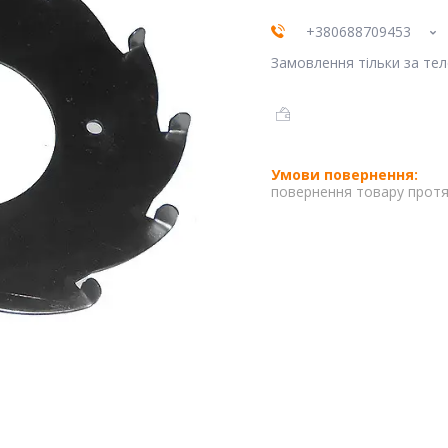
+380688709453
Замовлення тільки за те
повернення товару протя