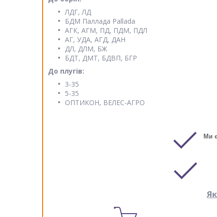
ЛДГ, ЛД
БДМ Паллада Pallada
АГК, АГМ, ПД, ПДМ, ПДЛ
АГ, УДА, АГД, ДАН
ДЛ, ДЛМ, БЖ
БДТ, ДМТ, БДВП, БГР
До плугів:
3-35
5-35
ОПТИКОН, ВЕЛЕС-АГРО
Ми 
Як