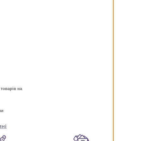
 товарів на
ни
ині