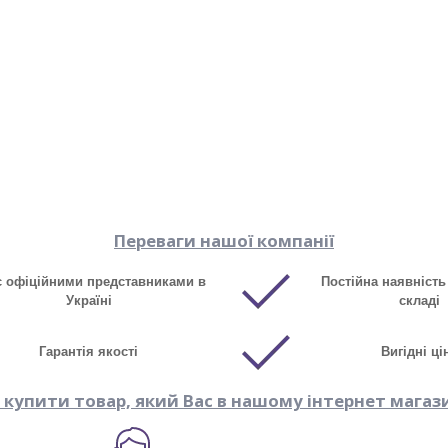
Переваги нашої компанії
є офіційними представниками в
Постійна наявність
Україні
складі
Гарантія якості
Вигідні ці
 купити товар, який Вас в нашому інтернет магаз