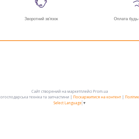
Зворотний зв'язок
Оплата будь
Сайт створений на маркетплейсі
Prom.ua
АРК-ГРУПП - сільськогосподарська техніка та запчастини |
Поскаржитися на контент
|
Політик
Select Language
▼