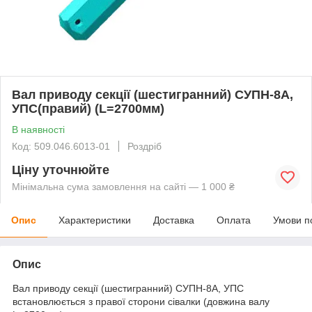
Вал приводу секції (шестигранний) СУПН-8А,
УПС(правий) (L=2700мм)
В наявності
Код: 509.046.6013-01
Роздріб
Ціну уточнюйте
Мінімальна сума замовлення на сайті — 1 000 ₴
Опис
Характеристики
Доставка
Оплата
Умови п
Опис
Вал приводу секції (шестигранний) СУПН-8А, УПС
встановлюється з правої сторони сівалки (довжина валу