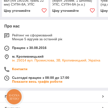
вал (п/к 180106, грань 22
(корот. 265мм, 1 шпонка)
тукі
мм) СУПН-8А, УПС
УПС, СУПН-8А (н.о.)
(під
190 
Ціну уточнюйте
Ціну уточнюйте
Цін
Про нас
Рейтинг не сформований
Менше 5 відгуків за останній рік
Працює з 30.08.2016
м. Кропивницький
ін. 25014 вул. Промислова, 3В, Кропивницький, Україна
Контакти
Сьогодні працює з 08:00 до 17:00
Показати весь графік роботи
КНОПКА
Про нас
ЗВ'ЯЗКУ