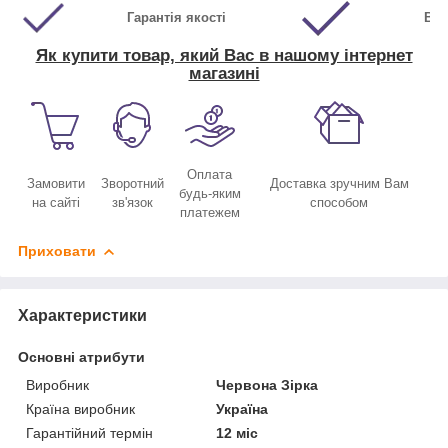
Гарантія якості
Виг
Як купити товар, який Вас в нашому інтернет
магазині
Оплата
Замовити
Зворотний
Доставка зручним Вам
будь-яким
на сайті
зв'язок
способом
платежем
Приховати
Характеристики
Основні атрибути
Виробник
Червона Зірка
Країна виробник
Україна
Гарантійний термін
12 міс