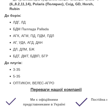
(6,,8.2,11,14), Polaris (Полярис), Схід, GD, Horsh,
Rubin
До борін:
ЛДГ, ЛД
БДМ Паллада Pallada
АГК, АГМ, ПД, ПДМ, ПДЛ
АГ, УДА, АГД, ДАН
ДЛ, ДЛМ, БЖ
БДТ, ДМТ, БДВП, БГР
До плугів:
3-35
5-35
ОПТИКОН, ВЕЛЕС-АГРО
Переваги нашої компанії
Ми є офіційними
Постійна ная
представниками в Україні