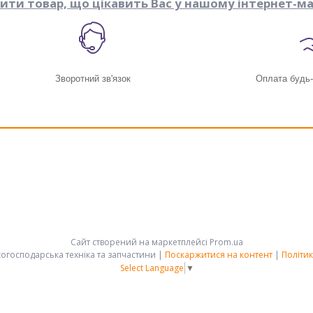
пити товар, що цікавить Вас у нашому інтернет-ма
Зворотний зв'язок
Оплата будь
Сайт створений на маркетплейсі
Prom.ua
АРК-ГРУПП - сільськогосподарська техніка та запчастини |
Поскаржитися на контент
|
Політик
Select Language
▼