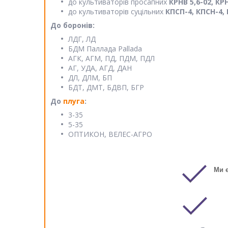
до культиваторів просапних
КРНВ 5,6-02, КРН
до культиваторів суцільних
КПСП-4, КПСН-4, К
До боронів:
ЛДГ, ЛД
БДМ Паллада Pallada
АГК, АГМ, ПД, ПДМ, ПДЛ
АГ, УДА, АГД, ДАН
ДЛ, ДЛМ, БП
БДТ, ДМТ, БДВП, БГР
До
плуга
:
3-35
5-35
ОПТИКОН, ВЕЛЕС-АГРО
Ми 