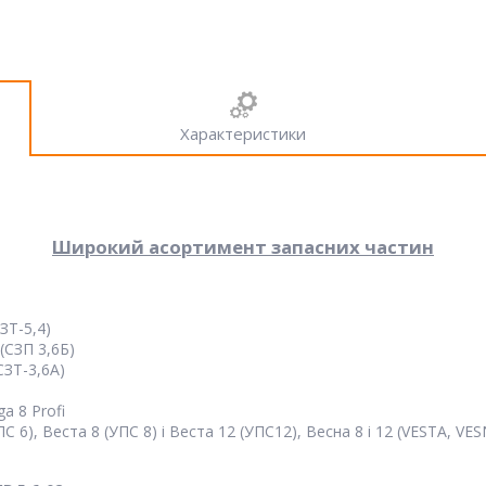
Характеристики
Широкий асортимент запасних частин
ЗТ-5,4)
(СЗП 3,6Б)
СЗТ-3,6А)
a 8 Profi
 6), Веста 8 (УПС 8) і Веста 12 (УПС12), Весна 8 і 12 (VESTA, VE