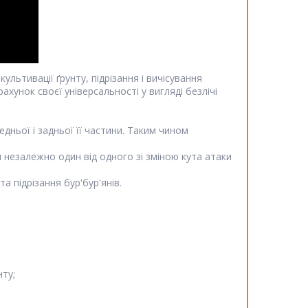
ультивації ґрунту, підрізання і вичісування
ахунок своєї універсальності у вигляді безлічі
дньої і задньої її частини. Таким чином
 незалежно один від одного зі зміною кута атаки
а підрізання бур'бур'янів.
нту;