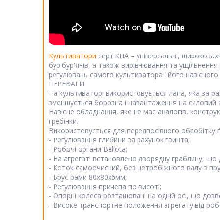
Культиватори
серії КПА – універсальні, широкозахв
бур'бур'янів, а також вирівнювання та ущільнення п
регулювань самого культиватора і його навісного
ПЕРЕВАГИ
На культиваторі використовується лапа, яка за ра
зменшується борозна і навантаження на силовий а
Навісне обладнання, яке не має аналогів, констру
гребінки.
Використовується для передпосівного обробітку ґру
- Регулювання глибини за рахунок гвинта;
- Робочі органи Bellota;
- На агрегаті встановлено дворядну граблину, що 
- Коток самоочисний, без цетробіжного валу з п
- Брус рами 80х80х6мм;
- Регулювання причепа по висоті;
- Опорні колеса розташовані на одній осі, що доз
- Високе транспортне положення агрегату від робо