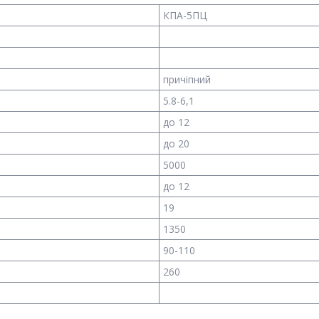
КПА-5ПЦ
причіпний
5.8-6,1
до 12
до 20
5000
до 12
19
1350
90-110
260