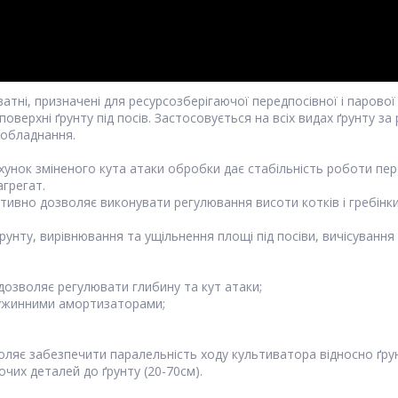
атні, призначені для ресурсозберігаючої передпосівної і парової к
оверхні ґрунту під посів. Застосовується на всіх видах ґрунту за р
 обладнання.
хунок зміненого кута атаки обробки дає стабільність роботи пере
грегат.
ктивно дозволяє виконувати регулювання висоти котків і гребінки
нту, вирівнювання та ущільнення площі під посіви, вичісування т
дозволяє регулювати глибину та кут атаки;
ружинними амортизаторами;
воляє забезпечити паралельність ходу культиватора відносно ґру
чих деталей до ґрунту (20-70см).