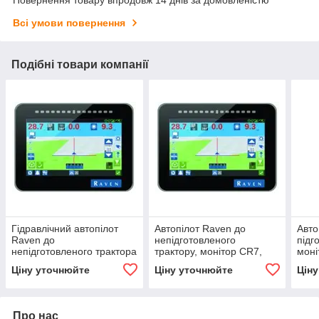
Всі умови повернення
Подібні товари компанії
Гідравлічний автопілот
Автопілот Raven до
Авто
Raven до
непідготовленого
підг
непідготовленого трактора
трактору, монітор CR7,
моні
з відкритим центром,
контролер RS1
RS1 
Ціну уточнюйте
Ціну уточнюйте
Цін
монітор CR7, контролер
розблокованого до RTK,
RTK,
RS1
підписка 12міс
Про нас