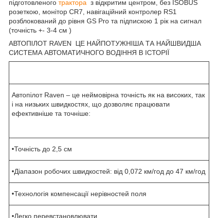
підготовленого
трактора
з відкритим центром, без ISOBUS
розеткою, монітор CR7, навігаційний контролер RS1
розблокований до рівня GS Pro та підпискою 1 рік на сигнал
(точність +- 3-4 см )
АВТОПІЛОТ RAVEN ЦЕ НАЙПОТУЖНІША ТА НАЙШВИДША
СИСТЕМА АВТОМАТИЧНОГО ВОДІННЯ В ІСТОРІЇ
Автопілот Raven – це неймовірна точність як на високих, так
і на низьких швидкостях, що дозволяє працювати
ефективніше та точніше:
•Точність до 2,5 см
•Діапазон робочих швидкостей: від 0,072 км/год до 47 км/год
•Технологія компенсації нерівностей поля
•Легко перевстановлювати