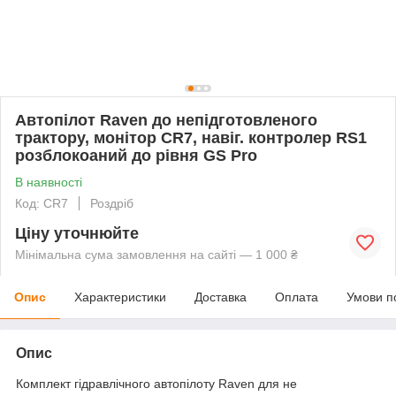
Автопілот Raven до непідготовленого
трактору, монітор CR7, навіг. контролер RS1
розблокоаний до рівня GS Pro
В наявності
Код: CR7
Роздріб
Ціну уточнюйте
Мінімальна сума замовлення на сайті — 1 000 ₴
Опис
Характеристики
Доставка
Оплата
Умови п
Опис
Комплект гідравлічного автопілоту Raven для не