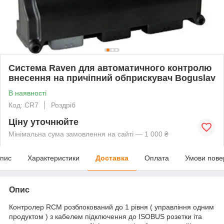
Система Raven для автоматичного контролю
внесення на причіпний обприскувач Boguslav
В наявності
Код: CR7
Роздріб
Ціну уточнюйте
Мінімальна сума замовлення на сайті — 1 000 ₴
пис
Характеристики
Доставка
Оплата
Умови пове
Опис
Контролер RCM розблокований до 1 рівня ( управління одним
продуктом ) з кабелем підключення до ISOBUS розетки іта