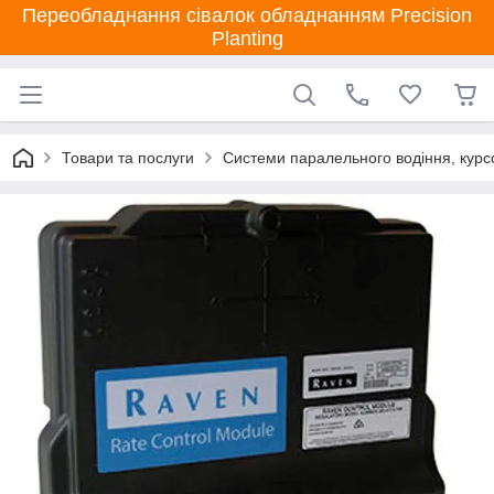
Переобладнання сівалок обладнанням Precision
Planting
Товари та послуги
Системи паралельного водіння, курсо