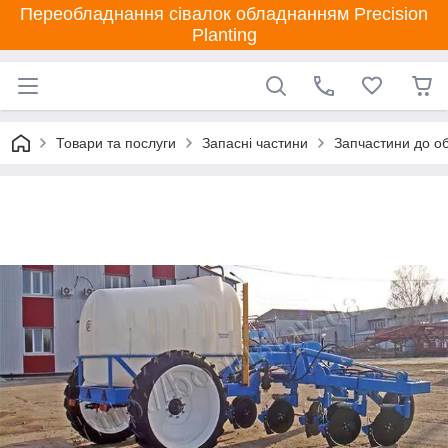
Переобладнання сівалок обладнанням Precision
Planting
Товари та послуги
Запасні частини
Запчастини до об