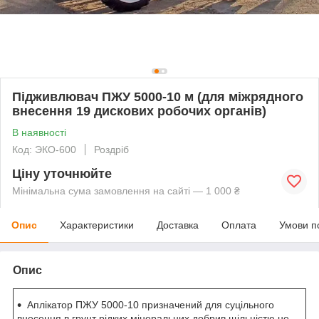
Підживлювач ПЖУ 5000-10 м (для міжрядного
внесення 19 дискових робочих органів)
В наявності
Код: ЭКО-600
Роздріб
Ціну уточнюйте
Мінімальна сума замовлення на сайті — 1 000 ₴
Опис
Характеристики
Доставка
Оплата
Умови п
Опис
Аплікатор ПЖУ 5000-10 призначений для суцільного
внесення в грунт рідких мінеральних добрив щільністю не