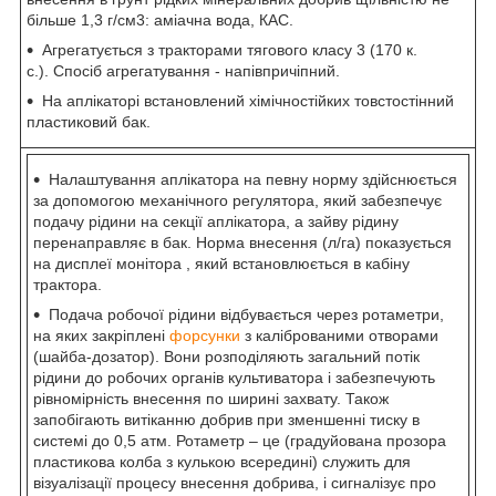
більше 1,3 г/см3: аміачна вода, КАС.
Агрегатується з тракторами тягового класу 3 (170 к.
с.). Спосіб агрегатування - напівпричіпний.
На аплікаторі встановлений хімічностійких товстостінний
пластиковий бак.
Налаштування аплікатора на певну норму здійснюється
за допомогою механічного регулятора, який забезпечує
подачу рідини на секції аплікатора, а зайву рідину
перенаправляє в бак. Норма внесення (л/га) показується
на дисплеї монітора , який встановлюється в кабіну
трактора.
Подача робочої рідини відбувається через ротаметри,
на яких закріплені
форсунки
з каліброваними отворами
(шайба-дозатор). Вони розподіляють загальний потік
рідини до робочих органів культиватора і забезпечують
рівномірність внесення по ширині захвату. Також
запобігають витіканню добрив при зменшенні тиску в
системі до 0,5 атм. Ротаметр – це (градуйована прозора
пластикова колба з кулькою всередині) служить для
візуалізації процесу внесення добрива, і сигналізує про