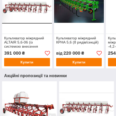
Культиватор міжрядний
Культиватор міжрядний
Куль
ALTAIR 5,6-06 (із
КРНА 5,6 (8 рядів/секцій)
міжр
системою внесення
-4,2
гранульованих добрив)
391 000
220 000
254
₴
від
₴
Купити
Купити
Акційні пропозиції та новинки