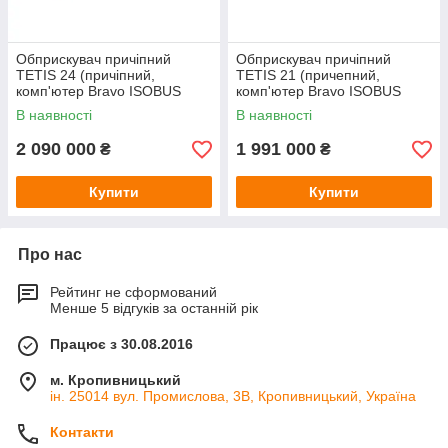
Обприскувач причіпний
Обприскувач причіпний
TETIS 24 (причіпний,
TETIS 21 (причепний,
комп'ютер Bravo ISOBUS
комп'ютер Bravo ISOBUS
ready Seletron, довжина
ready Seletron , штанга 21 м,
В наявності
В наявності
штанги 24 м, об'єм бака 3200
бак 3200 л)
л)
2 090 000
1 991 000
₴
₴
Купити
Купити
Про нас
Рейтинг не сформований
Менше 5 відгуків за останній рік
Працює з 30.08.2016
м. Кропивницький
ін. 25014 вул. Промислова, 3В, Кропивницький, Україна
Контакти