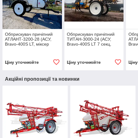
Обприскувач причіпний
Обприскувач причіпний
Обпр
АТЛАНТ-3200-28 (АСУ,
ТИТАН-3000-24 (АСУ,
АТЛА
Bravo-400S LT, міксер
Bravo-400S LT 7 секц,
Brav
Polmac 35 л, 3 розпил.,
міксер 28 л, 3 розпилювачі
Polm
панель управл.)
IDK, промивання
пане
Ціну уточнюйте
Ціну уточнюйте
Цін
Акційні пропозиції та новинки