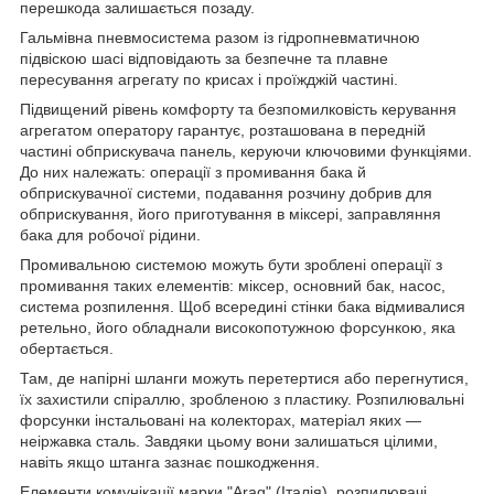
перешкода залишається позаду.
Гальмівна пневмосистема разом із гідропневматичною
підвіскою шасі відповідають за безпечне та плавне
пересування агрегату по крисах і проїжджій частині.
Підвищений рівень комфорту та безпомилковість керування
агрегатом оператору гарантує, розташована в передній
частині обприскувача панель, керуючи ключовими функціями.
До них належать: операції з промивання бака й
обприскувачної системи, подавання розчину добрив для
обприскування, його приготування в міксері, заправляння
бака для робочої рідини.
Промивальною системою можуть бути зроблені операції з
промивання таких елементів: міксер, основний бак, насос,
система розпилення. Щоб всередині стінки бака відмивалися
ретельно, його обладнали високопотужною форсункою, яка
обертається.
Там, де напірні шланги можуть перетертися або перегнутися,
їх захистили спіраллю, зробленою з пластику. Розпилювальні
форсунки інстальовані на колекторах, матеріал яких —
неіржавка сталь. Завдяки цьому вони залишаться цілими,
навіть якщо штанга зазнає пошкодження.
Елементи комунікації марки "Arag" (Італія), розпилювачі