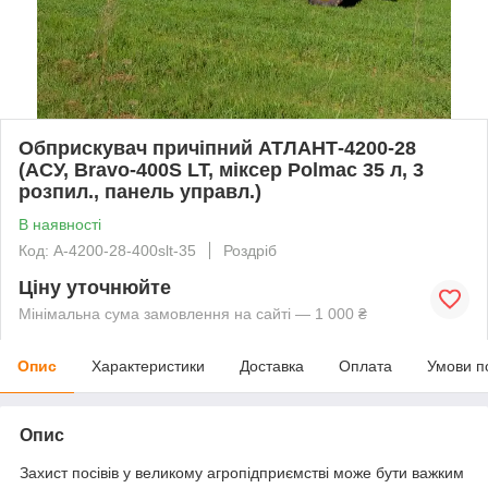
Обприскувач причіпний АТЛАНТ-4200-28
(АСУ, Bravo-400S LT, міксер Polmac 35 л, 3
розпил., панель управл.)
В наявності
Код: А-4200-28-400slt-35
Роздріб
Ціну уточнюйте
Мінімальна сума замовлення на сайті — 1 000 ₴
Опис
Характеристики
Доставка
Оплата
Умови п
Опис
Захист посівів у великому агропідприємстві може бути важким