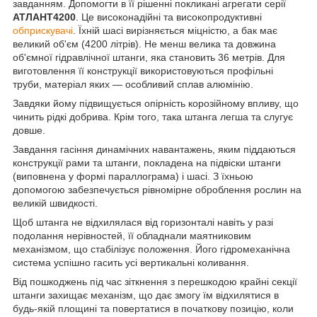
завданням. Допомогти в її рішенні покликані агрегати серії
АТЛАНТ4200
. Це високонадійні та високопродуктивні
обприскувачі
. Їхній шасі вирізняється міцністю, а бак має
великий об'єм (4200 літрів). Не менш велика та довжина
об'ємної гідравлічної штанги, яка становить 36 метрів. Для
виготовлення її конструкції використовуються профільні
труби, матеріал яких — особливий сплав алюмінію.
Завдяки йому підвищується опірність корозійному впливу, що
чинить рідкі добрива. Крім того, така штанга легша та слугує
довше.
Завдання гасіння динамічних навантажень, яким піддаються
конструкції рами та штанги, покладена на підвіски штанги
(виповнена у формі параллограма) і шасі. З їхньою
допомогою забезпечується рівномірне оброблення рослин на
великій швидкості.
Щоб штанга не відхилялася від горизонталі навіть у разі
подолання нерівностей, її обладнали маятниковим
механізмом, що стабілізує положення. Його гідромеханічна
система успішно гасить усі вертикальні коливання.
Від пошкоджень під час зіткнення з перешкодою крайні секції
штанги захищає механізм, що дає змогу їм відхилятися в
будь-якій площині та повертатися в початкову позицію, коли