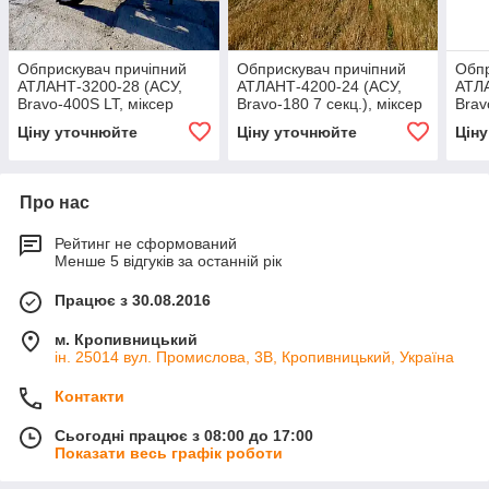
Обприскувач причіпний
Обприскувач причіпний
Обпр
АТЛАНТ-3200-28 (АСУ,
АТЛАНТ-4200-24 (АСУ,
АТЛА
Bravo-400S LT, міксер
Bravo-180 7 секц.), міксер
Brav
Polmac 35 л, 3 розпил.,
Polmac 35 л, 3 розпил.,
Polm
Ціну уточнюйте
Ціну уточнюйте
Цін
панель управл.)
панель управл.)
пане
Про нас
Рейтинг не сформований
Менше 5 відгуків за останній рік
Працює з 30.08.2016
м. Кропивницький
ін. 25014 вул. Промислова, 3В, Кропивницький, Україна
Контакти
Сьогодні працює з 08:00 до 17:00
Показати весь графік роботи