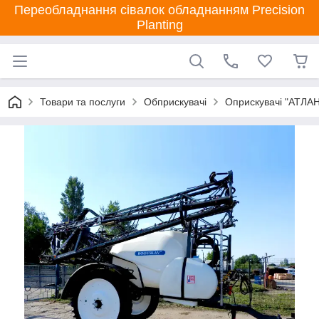
Переобладнання сівалок обладнанням Precision
Planting
Товари та послуги
Обприскувачі
Оприскувачі "АТЛА