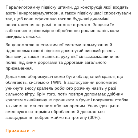
Паралелограмну підвіску штанги, до конструкції якої входять
азотні енергоакумулятори, а також підвіску шасі спроєктували
так, щоб вони ефективно гасили будь-які динамічні
навантаження на рамі та штанге агрегата. Завдяки їм
забезпечене рівномірне оброблення рослин навіть коли
швидкість висока.
За допомогою пневматичної системи гальмування й
гідропневматичної підвіски досягнутий високий рівень
безпеки, а також плавність руху цієї сільськозмашини по
полю, під'їзним дорогами та дорогами загального
призначення.
Додатково обприскувач може бути обладнаний краплі, що
облягають, системою TWIN. Її застосування допомагає
уникнути зносу крапель робочого розчину навіть у разі
сильного вітру. Крім того, потік повітря допомагає дрібним
краплям якнайшвидше проникати в ґрунт і покривати стебла
та листя не є знесеним або випареним. Унаслідок цього
зменшуються терміни оброблення й досягається
заощадження добрив майже на третину (30%).
Приховати