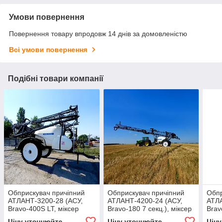
Умови повернення
Повернення товару впродовж 14 днів за домовленістю
Всі умови повернення
Подібні товари компанії
Обприскувач причіпний
Обприскувач причіпний
Обпр
АТЛАНТ-3200-28 (АСУ,
АТЛАНТ-4200-24 (АСУ,
АТЛА
Bravo-400S LT, міксер
Bravo-180 7 секц.), міксер
Brav
Polmac 35 л, 3 розпил.,
Polmac 35 л, 3 розпил.,
Polm
Ціну уточнюйте
Ціну уточнюйте
Цін