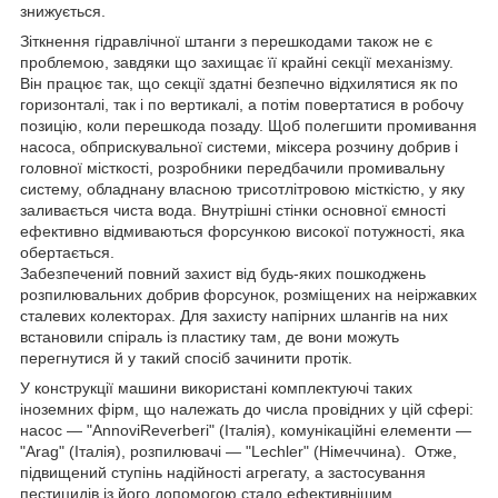
знижується.
Зіткнення гідравлічної штанги з перешкодами також не є
проблемою, завдяки що захищає її крайні секції механізму.
Він працює так, що секції здатні безпечно відхилятися як по
горизонталі, так і по вертикалі, а потім повертатися в робочу
позицію, коли перешкода позаду. Щоб полегшити промивання
насоса, обприскувальної системи, міксера розчину добрив і
головної місткості, розробники передбачили промивальну
систему, обладнану власною трисотлітровою місткістю, у яку
заливається чиста вода. Внутрішні стінки основної ємності
ефективно відмиваються форсункою високої потужності, яка
обертається.
Забезпечений повний захист від будь-яких пошкоджень
розпилювальних добрив форсунок, розміщених на неіржавких
сталевих колекторах. Для захисту напірних шлангів на них
встановили спіраль із пластику там, де вони можуть
перегнутися й у такий спосіб зачинити протік.
У конструкції машини використані комплектуючі таких
іноземних фірм, що належать до числа провідних у цій сфері:
насос — "AnnoviReverberi" (Італія), комунікаційні елементи —
"Arag" (Італія), розпилювачі — "Lechler" (Німеччина). Отже,
підвищений ступінь надійності агрегату, а застосування
пестицидів із його допомогою стало ефективнішим.