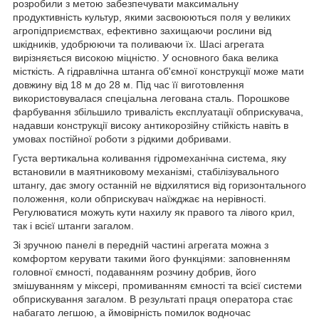
розробили з метою забезпечувати максимальну
продуктивність культур, якими засвоюються поля у великих
агропідприємствах, ефективно захищаючи рослини від
шкідників, удобрюючи та поливаючи їх. Шасі агрегата
вирізняється високою міцністю. У основного бака велика
місткість. А гідравлічна штанга об'ємної конструкції може мати
довжину від 18 м до 28 м. Під час її виготовлення
використовувалася спеціальна легована сталь. Порошкове
фарбування збільшило тривалість експлуатації обприскувача,
надавши конструкції високу антикорозійну стійкість навіть в
умовах постійної роботи з рідкими добривами.
Густа вертикальна коливання гідромеханічна система, яку
встановили в маятниковому механізмі, стабілізувального
штангу, дає змогу останній не відхилятися від горизонтального
положення, коли обприскувач наїжджає на нерівності.
Регулюватися можуть кути нахилу як правого та лівого крил,
так і всієї штанги загалом.
Зі зручною панелі в передній частині агрегата можна з
комфортом керувати такими його функціями: заповненням
головної ємності, подаванням розчину добрив, його
змішуванням у міксері, промиванням ємності та всієї системи
обприскування загалом. В результаті праця оператора стає
набагато легшою, а ймовірність помилок водночас