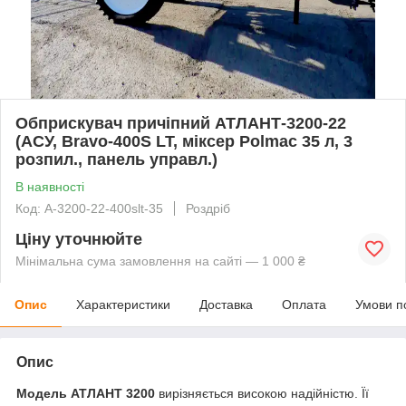
Обприскувач причіпний АТЛАНТ-3200-22
(АСУ, Bravo-400S LT, міксер Polmac 35 л, 3
розпил., панель управл.)
В наявності
Код: А-3200-22-400slt-35
Роздріб
Ціну уточнюйте
Мінімальна сума замовлення на сайті — 1 000 ₴
Опис
Характеристики
Доставка
Оплата
Умови п
Опис
Модель АТЛАНТ 3200
вирізняється високою надійністю. Її