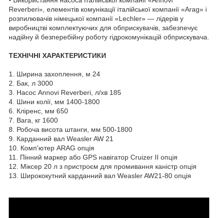
• Використання насоса італійської компанії «Annovi
Reverberi», елементів комунікації італійської компанії «Arag» і
розпилювачів німецької компанії «Lechler» — лідерів у
виробництві комплектуючих для обприскувачів, забезпечує
надійну й безперебійну роботу гідрокомунікацій обприскувача.
ТЕХНІЧНІ ХАРАКТЕРИСТИКИ
1. Ширина захоплення, м 24
2. Бак, л 3000
3. Насос Annovi Reverberi, л/хв 185
4. Шини колії, мм 1400-1800
6. Кліренс, мм 650
7. Вага, кг 1600
8. Робоча висота штанги, мм 500-1800
9. Карданний вал Weasler AW 21
10. Комп'ютер ARAG опція
11. Пінний маркер або GPS навігатор Cruizer II опція
12. Міксер 20 л з пристроєм для промивання каністр опція
13. Ширококутний карданний вал Weasler AW21-80 опція