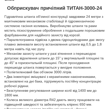
Обприскувач причіпний ТИТАН-3000-24
Гідравлічна штанга об'ємної конструкції завдовжки 24 метри з
маятниковим механізмом стабілізації й гідромеханічною
системою гасіння коливань. Виробництво штанги та рами
містить піскоструминне оброблення з подальшим порошковим
фарбуванням для надійного захисту від корозії.
• Паралелограмна підвіска з двома гідроциліндрами дає змогу
плавно змінювати висоту встановлення штанги від 0,5 до 1,8
метра навіть під час руху.
• Механізм захисту штанги у разі зіткнення з перешкодою
допускає відхилення штанги до 15" у вертикальній площині та
до 45" в горизонтальній площині. Після проходження
перешкоди штанга повертається у вихідне положення.
• Поліетиленовий бак об'ємом 3000 літрів.
• Два інжекторні змішувачі з керамічними наконечниками,
встановлені на дні бака, підтримують постійну концентрацію
робочої рідини.
• Безступеневе регулювання ширини колії від 1400 мм до
1800 мм.
• Колеса великого діаметра R42 дають змогу працювати на
підвищеній швидкості та забезпечують кліренс 650 мм.