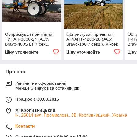
Обприскувач причіпний
Обприскувач причіпний
Обпр
ТИТАН-3000-24 (АСУ,
АТЛАНТ-4200-28 (АСУ,
ТИТА
Bravo-400S LT 7 секц,
Bravo-180 7 секц.), міксер
Brav
міксер 28 л, 3 розпилювачі
Polmac 35 л, 3 розпил.,
мікс
Ціну уточнюйте
Ціну уточнюйте
Цін
IDK, промивання
панель управл.)
IDK 
Про нас
Рейтинг не сформований
Менше 5 відгуків за останній рік
Працює з 30.08.2016
м. Кропивницький
ін. 25014 вул. Промислова, 3В, Кропивницький, Україна
Контакти