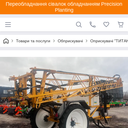
Переобладнання сівалок обладнанням Precision
Planting
Товари та послуги
Обприскувачі
Оприскувачі "ТИТА