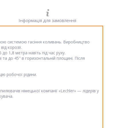
Інформація для замовлення
ічною системою гасіння коливань. Виробництво
ід корозії.
до 1,8 метра навіть під час руху.
 та до 45" в горизонтальній площині. Після
цію робочої рідини.
зпилювачів німецької компанії «Lechler» — лідерів у
кувача.