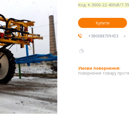
Код:
К-3000-22-400slt/7-3
Купити
+380688709453
повернення товару протя