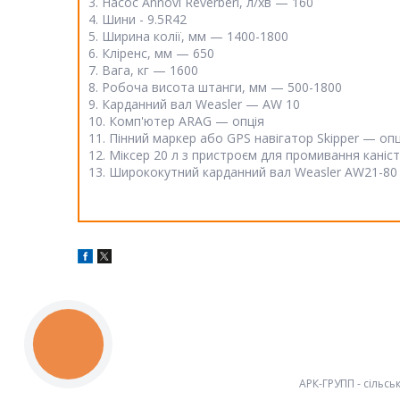
3. Насос Annovi Reverberi, л/хв — 160
4. Шини - 9.5R42
5. Ширина колії, мм — 1400-1800
6. Кліренс, мм — 650
7. Вага, кг — 1600
8. Робоча висота штанги, мм — 500-1800
9. Карданний вал Weasler — AW 10
10. Комп'ютер ARAG — опція
11. Пінний маркер або GPS навігатор Skipper — опц
12. Міксер 20 л з пристроєм для промивання каніс
13. Ширококутний карданний вал Weasler AW21-80
КНОПКА
ЗВ'ЯЗКУ