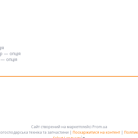
ія
тр — опція
 — опція
Сайт створений на маркетплейсі
Prom.ua
АРК-ГРУПП - сільськогосподарська техніка та запчастини |
Поскаржитися на контент
|
Політик