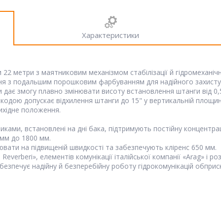
Характеристики
и 22 метри з маятниковим механізмом стабілізації й гідромехан
я з подальшим порошковим фарбуванням для надійного захисту в
 дає змогу плавно змінювати висоту встановлення штанги від 0,5 
шкодою допускає відхилення штанги до 15" у вертикальній площині
ихідне положення.
никами, встановлені на дні бака, підтримують постійну концентра
 мм до 1800 мм.
ювати на підвищеній швидкості та забезпечують кліренс 650 мм.
Reverberi», елементів комунікації італійської компанії «Arag» і ро
езпечує надійну й безперебійну роботу гідрокомунікацій обприс