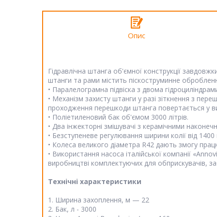
Опис
Гідравлічна штанга об'ємної конструкції завдовжк
штанги та рами містить піскоструминне обробленн
• Паралелограмна підвіска з двома гідроциліндрами
• Механізм захисту штанги у разі зіткнення з пере
проходження перешкоди штанга повертається у в
• Поліетиленовий бак об'ємом 3000 літрів.
• Два інжекторні змішувачі з керамічними наконеч
• Безступеневе регулювання ширини колії від 1400
• Колеса великого діаметра R42 дають змогу прац
• Використання насоса італійської компанії «Annovi 
виробництві комплектуючих для обприскувачів, заб
Технічні характеристики
1. Ширина захоплення, м — 22
2. Бак, л - 3000