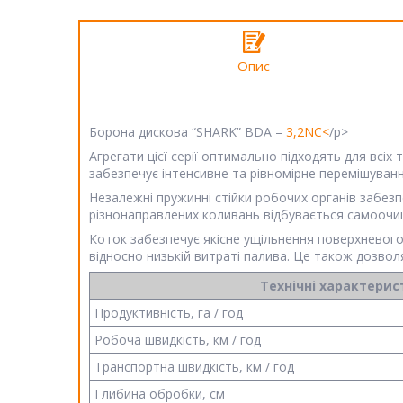
Опис
Борона дискова “SHARK” BDA –
3,2NC<
/p>
Агрегати цієї серії оптимально підходять для всіх
забезпечує інтенсивне та рівномірне перемішуван
Незалежні пружинні стійки робочих органів забез
різнонаправлених коливань відбувається самоочищ
Коток забезпечує якісне ущільнення поверхневого
відносно низькій витраті палива. Це також дозво
Технічні характери
Продуктивність, га / год
Робоча швидкість, км / год
Транспортна швидкість, км / год
Глибина обробки, см