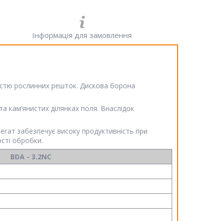
Інформація для замовлення
ькістю рослинних решток. Дискова борона
а кам’янистих ділянках поля. Внаслідок
егат забезпечує високу продуктивність при
сті обробки.
BDA - 3.2NC