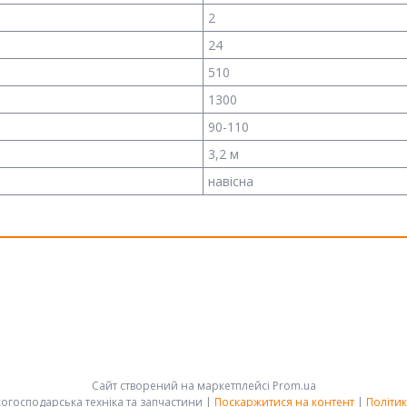
2
24
510
1300
90-110
3,2 м
навісна
Сайт створений на маркетплейсі
Prom.ua
АРК-ГРУПП - сільськогосподарська техніка та запчастини |
Поскаржитися на контент
|
Політик