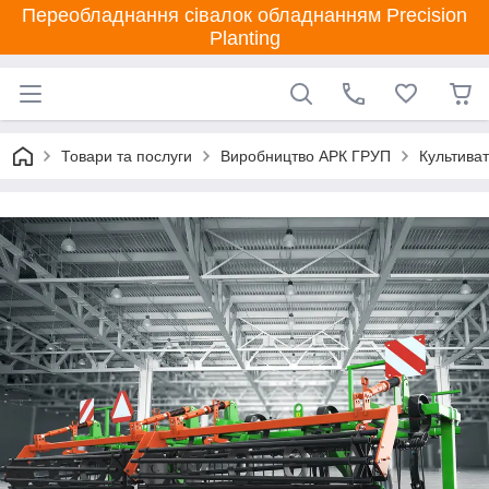
Переобладнання сівалок обладнанням Precision
Planting
Товари та послуги
Виробництво АРК ГРУП
Культиват