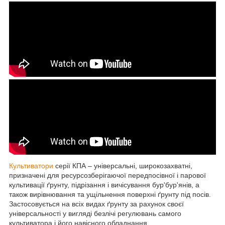
Культиватори
серії КПА – універсальні, широкозахватні,
призначені для ресурсозберігаючої передпосівної і парової
культивації ґрунту, підрізання і вичісування бур'бур'янів, а
також вирівнювання та ущільнення поверхні ґрунту під посів.
Застосовується на всіх видах ґрунту за рахунок своєї
універсальності у вигляді безлічі регулювань самого
культиватора і його навісного обладнання.