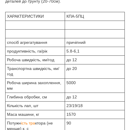
деталей до ґрунту (20-70см).
ХАРАКТЕРИСТИКИ
КПА-5ПЦ
спосіб агрегатування
причіпний
продуктивність, га/рік
5.8-6,1
Робоча швидкість, км/год
до 12
Транспортна швидкість, км/
до 20
год
Робоча ширина захоплення,
5000
мм
Глибина обробки, см
до 12
Кількість лап, шт
23/19/18
Маса машини, кг
1570
Потужн
ість тра
ктора (не
90
менше) к. с