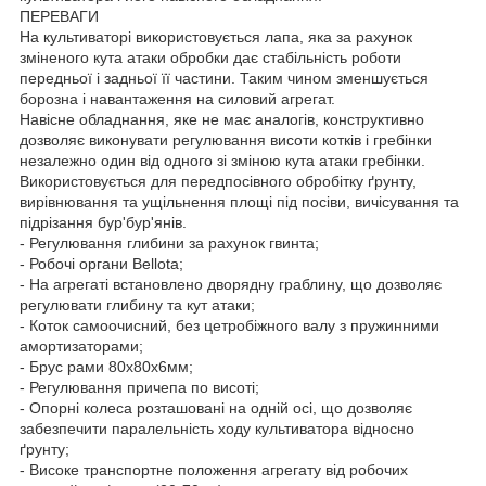
ПЕРЕВАГИ
На культиваторі використовується лапа, яка за рахунок
зміненого кута атаки обробки дає стабільність роботи
передньої і задньої її частини. Таким чином зменшується
борозна і навантаження на силовий агрегат.
Навісне обладнання, яке не має аналогів, конструктивно
дозволяє виконувати регулювання висоти котків і гребінки
незалежно один від одного зі зміною кута атаки гребінки.
Використовується для передпосівного обробітку ґрунту,
вирівнювання та ущільнення площі під посіви, вичісування та
підрізання бур'бур'янів.
- Регулювання глибини за рахунок гвинта;
- Робочі органи Bellota;
- На агрегаті встановлено дворядну граблину, що дозволяє
регулювати глибину та кут атаки;
- Коток самоочисний, без цетробіжного валу з пружинними
амортизаторами;
- Брус рами 80х80х6мм;
- Регулювання причепа по висоті;
- Опорні колеса розташовані на одній осі, що дозволяє
забезпечити паралельність ходу культиватора відносно
ґрунту;
- Високе транспортне положення агрегату від робочих