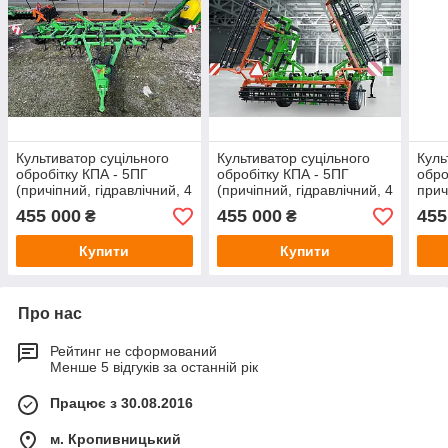
Культиватор суцільного
Культиватор суцільного
Куль
обробітку КПА - 5ПГ
обробітку КПА - 5ПГ
обро
(причіпний, гідравлічний, 4
(причіпний, гідравлічний, 4
прич
ряди, стійка Bellota)
ряди, стійка Bellota)
(стій
455 000
455 000
455
₴
₴
Купити
Купити
Про нас
Рейтинг не сформований
Менше 5 відгуків за останній рік
Працює з 30.08.2016
м. Кропивницький