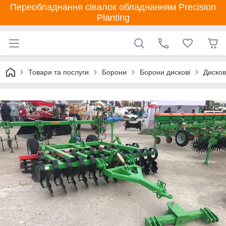
Переобладнання сівалок обладнанням Precision
Planting
Товари та послуги
Борони
Борони дискові
Дисков