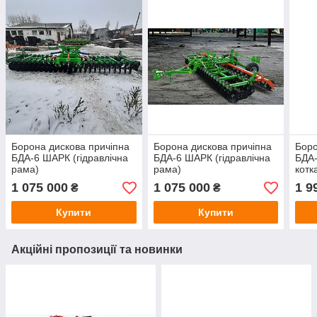
Борона дискова причіпна
Борона дискова причіпна
Боро
БДА-6 ШАРК (гідравлічна
БДА-6 ШАРК (гідравлічна
БДА
рама)
рама)
котк
1 075 000
1 075 000
1 9
₴
₴
Купити
Купити
Акційні пропозиції та новинки