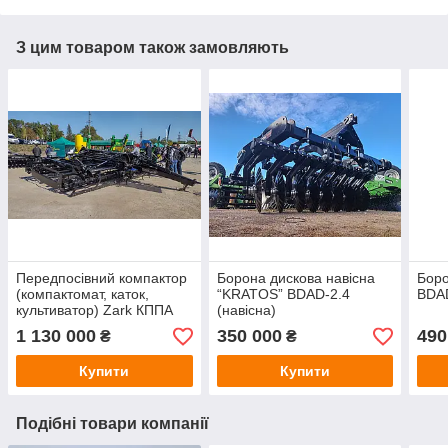
З цим товаром також замовляють
Передпосівний компактор
Борона дискова навісна
Боро
(компактомат, каток,
“KRATOS” BDAD-2.4
BDAD
культиватор) Zark КППА
(навісна)
(стійки Bellota) 4 метри
1 130 000
350 000
490
₴
₴
Купити
Купити
Подібні товари компанії