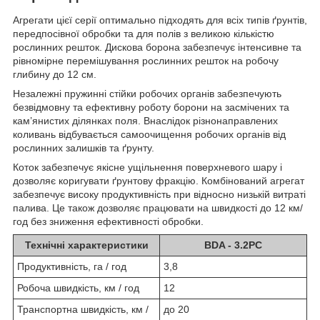
Агрегати цієї серії оптимально підходять для всіх типів ґрунтів,
передпосівної обробки та для полів з великою кількістю
рослинних решток. Дискова борона забезпечує інтенсивне та
рівномірне перемішування рослинних решток на робочу
глибину до 12 см.
Незалежні пружинні стійки робочих органів забезпечують
безвідмовну та ефективну роботу борони на засмічених та
кам’янистих ділянках поля. Внаслідок різнонаправлених
коливань відбувається самоочищення робочих органів від
рослинних залишків та ґрунту.
Коток забезпечує якісне ущільнення поверхневого шару і
дозволяє коригувати ґрунтову фракцію. Комбінований агрегат
забезпечує високу продуктивність при відносно низькій витраті
палива. Це також дозволяє працювати на швидкості до 12 км/
год без зниження ефективності обробки.
Технічні характеристики
BDA - 3.2PC
Продуктивність, га / год
3,8
Робоча швидкість, км / год
12
Транспортна швидкість, км /
до 20